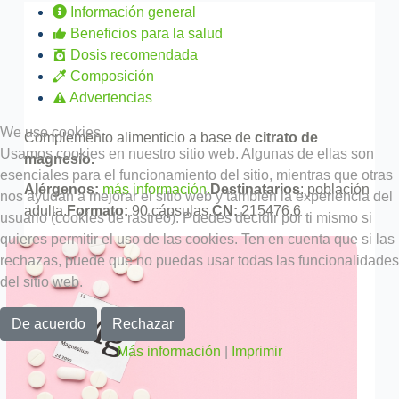
Información general
Beneficios para la salud
Dosis recomendada
Composición
Advertencias
We use cookies
Complemento alimenticio a base de
citrato de
Usamos cookies en nuestro sitio web. Algunas de ellas son
magnesio.
esenciales para el funcionamiento del sitio, mientras que otras
Alérgenos:
más información.
Destinatarios
: población
nos ayudan a mejorar el sitio web y también la experiencia del
adulta.
Formato:
90 cápsulas.
CN:
215476.6
usuario (cookies de rastreo). Puedes decidir por ti mismo si
quieres permitir el uso de las cookies. Ten en cuenta que si las
rechazas, puede que no puedas usar todas las funcionalidades
del sitio web.
De acuerdo
Rechazar
Más información
|
Imprimir