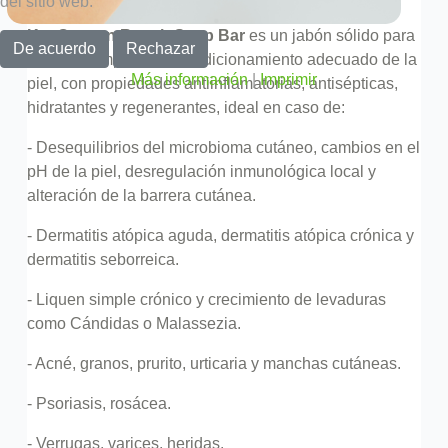
del sitio web.
KeyOxygen Repair Soap Bar
es un jabón sólido para
De acuerdo
Rechazar
cuidado, limpieza y acondicionamiento adecuado de la
Más información
|
Imprimir
piel, con propiedades antiinflamatorias, antisépticas,
hidratantes y regenerantes, ideal en caso de:
- Desequilibrios del microbioma cutáneo, cambios en el
pH de la piel, desregulación inmunológica local y
alteración de la barrera cutánea.
- Dermatitis atópica aguda, dermatitis atópica crónica y
dermatitis seborreica.
- Liquen simple crónico y crecimiento de levaduras
como Cándidas o Malassezia.
- Acné, granos, prurito, urticaria y manchas cutáneas.
-
Psoriasis, r
osácea.
- Verrugas, varices, heridas.